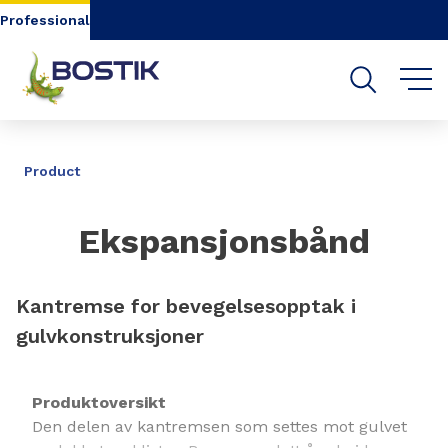
Go to content
Go to navigation
Go to search
Professional
DELE
Product
Ekspansjonsbånd
Kantremse for bevegelsesopptak i
gulvkonstruksjoner
Produktoversikt
Den delen av kantremsen som settes mot gulvet