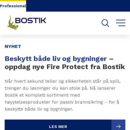
Go to content
Go to navigation
Go to search
Professional
Slide 1 of 3
NYHET
Beskytt både liv og bygninger
–
oppdag nye Fire Protect fra Bostik
Når hvert sekund teller og sikkerheten står på spill,
trenger du løsninger du kan stole på. Nå lanserer
Bostik et komplett sortiment med
høyytelsesprodukter for passiv brannsikring – for å
beskytte både liv og bygninger.
LES MER