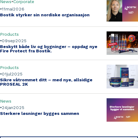
News
Corporate
11
mai
2026
Bostik styrker sin
nordiske organisasjon
Products
09
sep
2025
Beskytt både liv og bygninger
– oppdag nye
Fire Protect fra Bostik.
Products
01
jul
2025
Sikre våtrommet ditt
– med nye, allsidige
PROSEAL 2K
News
24
jan
2025
Sterkere løsninger bygges sammen