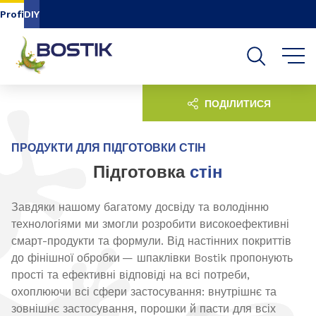
Go to content
Go to navigation
Go to search
Profi
DIY
ПОДІЛИТИСЯ
ПРОДУКТИ ДЛЯ ПІДГОТОВКИ СТІН
Підготовка
стін
Завдяки нашому багатому досвіду та володінню
технологіями ми змогли розробити високоефективні
смарт-продукти та формули. Від настінних покриттів
до фінішної обробки — шпаклівки Bostik пропонують
прості та ефективні відповіді на всі потреби,
охоплюючи всі сфери застосування: внутрішнє та
зовнішнє застосування, порошки й пасти для всіх