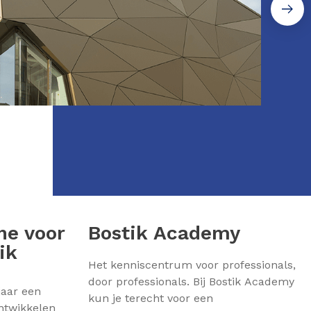
ne voor
Bostik Academy
ik
Het kenniscentrum voor professionals,
door professionals. Bij Bostik Academy
 jaar een
kun je terecht voor een
ntwikkelen