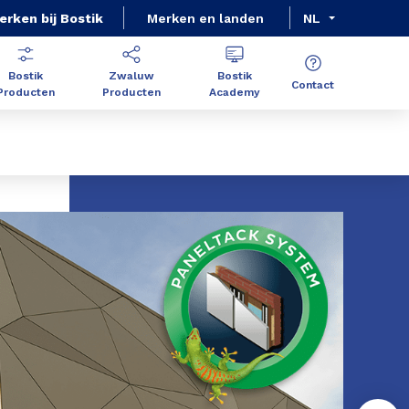
erken bij Bostik
Merken en landen
NL
Bostik
Zwaluw
Bostik
Contact
Producten
Producten
Academy