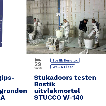
jan.
Bostik Benelux
29
Wall & Floor
2025
gips-
Stukadoors testen
Bostik
gronden
uitvlakmortel
HA
STUCCO W-140