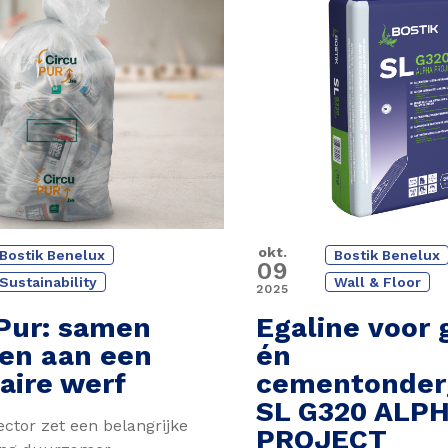
okt.
Bostik Benelux
Bostik Benelux
09
Sustainability
Wall & Floor
2025
Pur
: samen
Egaline voor 
en aan een
én
laire werf
cementonder
SL G320 ALP
ctor zet een belangrijke
PROJECT