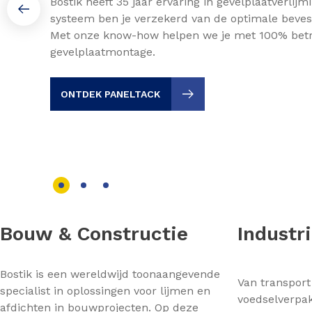
Bostik heeft 35 jaar ervaring in gevelplaatverlij
systeem ben je verzekerd van de optimale bevest
Met onze know-how helpen we je met 100% be
gevelplaatmontage.
ONTDEK PANELTACK
Bouw & Constructie
Industr
Bostik is een wereldwijd toonaangevende
Van transport 
specialist in oplossingen voor lijmen en
voedselverpa
afdichten in bouwprojecten. Op deze