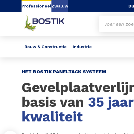
Go to content
Go to navigation
Go to search
Du
Professioneel
Zwaluw
Bouw & Constructie
Industrie
Slide 1 of 3
HET BOSTIK PANELTACK SYSTEEM
Gevelplaatverlij
basis van
35 jaa
kwaliteit