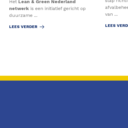
stap rich
Het
Lean & Green Nederland
afvalbehe
netwerk
is een initiatief gericht op
van ...
duurzame ...
LEES VER
LEES VERDER