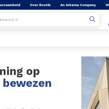
urzaamheid
Over Bostik
An Arkema Company
W
ming op
r bewezen