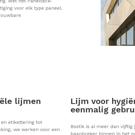
ming. Met het Paneltack-
iging voor elk type paneel.
trouwbare
iële lijmen
Lijm voor hygië
eenmalig gebru
en etikettering tot
Bostik is al meer dan vijftig
kking, we werken voor een
baanbreker binnen in het o