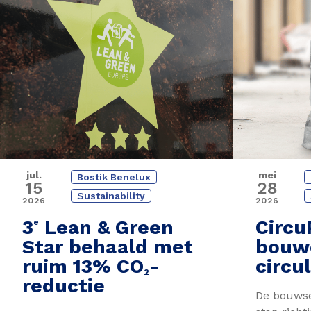
jul.
mei
Bostik Benelux
15
28
Sustainability
2026
2026
3
Lean & Green
Circu
e
Star behaald met
bouw
ruim 13% CO
-
circu
2
reductie
De bouwse