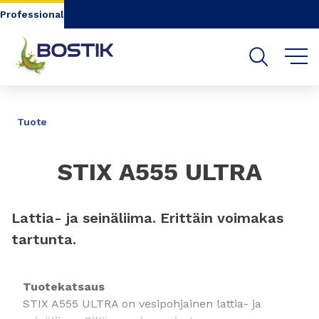
Go to content
Go to navigation
Go to search
Professional
JAA
Tuote
STIX A555 ULTRA
Lattia- ja seinäliima. Erittäin voimakas
tartunta.
Tuotekatsaus
STIX A555 ULTRA on vesipohjainen lattia- ja