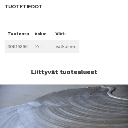
TUOTETIEDOT
Tuotenro
Väri:
Koko:
30619396
Valkoinen
10 L
Liittyvät tuotealueet