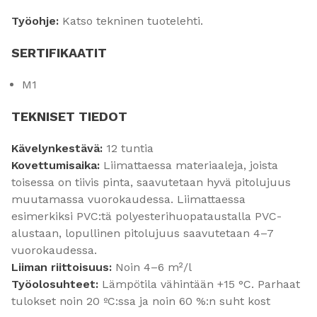
Työohje:
Katso tekninen tuotelehti.
SERTIFIKAATIT
M1
TEKNISET TIEDOT
Kävelynkestävä:
12 tuntia
Kovettumisaika:
Liimattaessa materiaaleja, joista
toisessa on tiivis pinta, saavutetaan hyvä pitolujuus
muutamassa vuorokaudessa. Liimattaessa
esimerkiksi PVC:tä polyesterihuopataustalla PVC-
alustaan, lopullinen pitolujuus saavutetaan 4–7
vuorokaudessa.
Liiman riittoisuus:
Noin 4–6 m²/l
Työolosuhteet:
Lämpötila vähintään +15 °C. Parhaat
tulokset noin 20 ºC:ssa ja noin 60 %:n suht kost