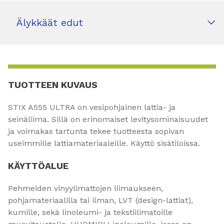
Älykkäät edut
TUOTTEEN KUVAUS
STIX A555 ULTRA on vesipohjainen lattia- ja
seinäliima. Sillä on erinomaiset levitysominaisuudet
ja voimakas tartunta tekee tuotteesta sopivan
useimmille lattiamateriaaleille. Käyttö sisätiloissa.
KÄYTTÖALUE
Pehmeiden vinyylimattojen liimaukseen,
pohjamateriaalilla tai ilman, LVT (design-lattiat),
kumille, sekä linoleumi- ja tekstiilimatoille