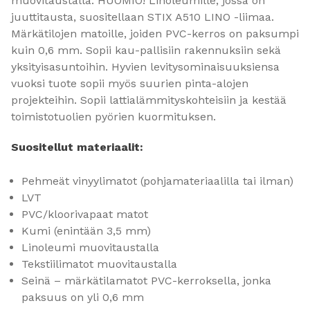
muovitaustalla. HUOMIO! Linoleumille, jossa on
juuttitausta, suositellaan STIX A510 LINO -liimaa.
Märkätilojen matoille, joiden PVC-kerros on paksumpi
kuin 0,6 mm. Sopii kau-pallisiin rakennuksiin sekä
yksityisasuntoihin. Hyvien levitysominaisuuksiensa
vuoksi tuote sopii myös suurien pinta-alojen
projekteihin. Sopii lattialämmityskohteisiin ja kestää
toimistotuolien pyörien kuormituksen.
Suositellut materiaalit:
Pehmeät vinyylimatot (pohjamateriaalilla tai ilman)
LVT
PVC/kloorivapaat matot
Kumi (enintään 3,5 mm)
Linoleumi muovitaustalla
Tekstiilimatot muovitaustalla
Seinä – märkätilamatot PVC-kerroksella, jonka
paksuus on yli 0,6 mm