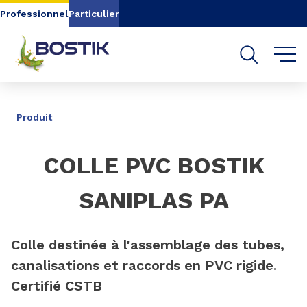
Aller au contenu
Aller au menu
Professionnel
Particulier
Aller à la recherche
PARTAGER
Produit
COLLE PVC BOSTIK
SANIPLAS PA
Colle destinée à l'assemblage des tubes,
canalisations et raccords en PVC rigide.
Certifié CSTB