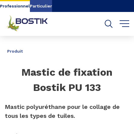
Aller au contenu
Aller au menu
Professionnel
Particulier
Aller à la recherche
PARTAGER
Produit
Mastic de fixation
Bostik PU 133
Mastic polyuréthane pour le collage de
tous les types de tuiles.