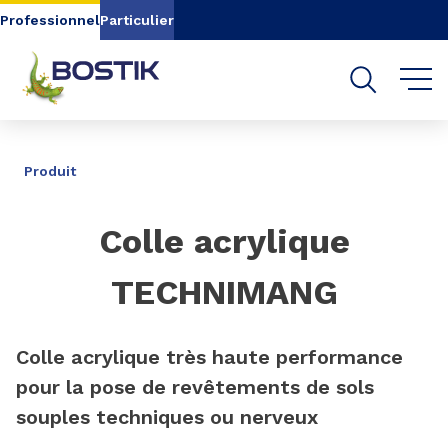
Aller au contenu
Aller au menu
Professionnel
Particulier
Aller à la recherche
PARTAGER
Produit
Colle acrylique
TECHNIMANG
Colle acrylique très haute performance
pour la pose de revêtements de sols
souples techniques ou nerveux