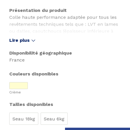
Présentation du produit
Colle haute performance adaptée pour tous les
revêtements techniques tels que : LVT en lames
ou dalles, caoutchoucs (épaisseur inférieure à
3,5mm), caoutchoucs ou linoléums acoustiques.
Lire plus
Convient également pour les revêtements
textiles, PVC homogènes ou hétérogènes et pour
Disponibilité géographique
la pose murale.
France
Couleurs disponibles
Crème
Tailles disponibles
Seau 18kg
Seau 6kg