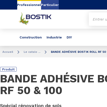
Aller au contenu
Aller au menu
Aller à la recherc
Professionnel
Particulier
Construction
Industrie
DIY
Accueil
Le catalo ...
BANDE ADHÉSIVE BOSTIK ROLL RF 50 
Produit
BANDE ADHÉSIVE B
RF 50 & 100
Spécial rénovation de sols