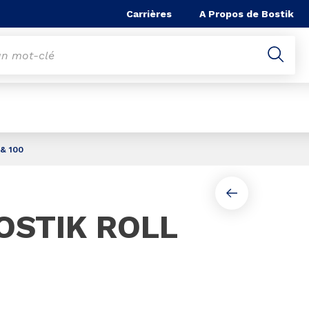
he
Carrières
A Propos de Bostik
& 100
Page 1 of 2
OSTIK ROLL