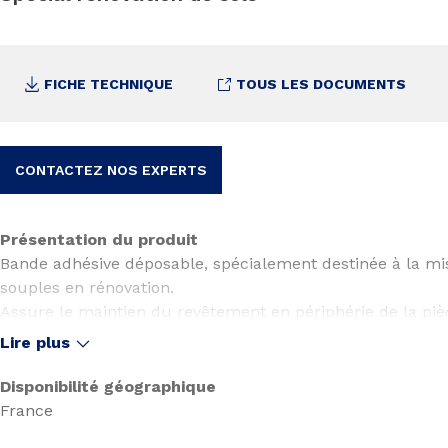
FICHE TECHNIQUE
TOUS LES DOCUMENTS
CONTACTEZ NOS EXPERTS
Présentation du produit
Bande adhésive déposable, spécialement destinée à la mi
souples en rénovation.
Assure le maintien du revêtement en périphérie de la piè
que la jonction entre les lés avec le BOSTIK ROLL RF 100.
Lire plus
Spécialement dédié à la pose en semi-libre de revêteme
VER (Vinyles Expansés Reliefs) en lés.
Disponibilité géographique
France