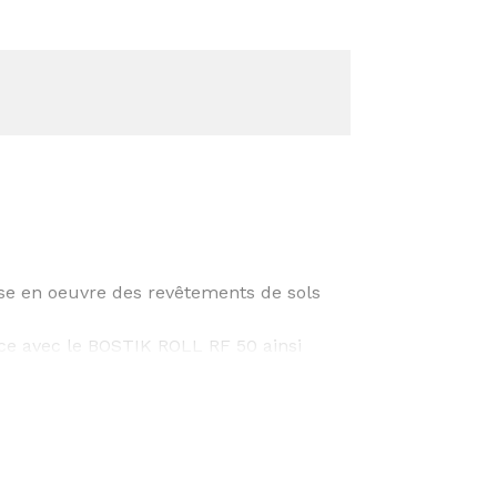
se en oeuvre des revêtements de sols
ce avec le BOSTIK ROLL RF 50 ainsi
nts PVC homogènes, hétérogènes et