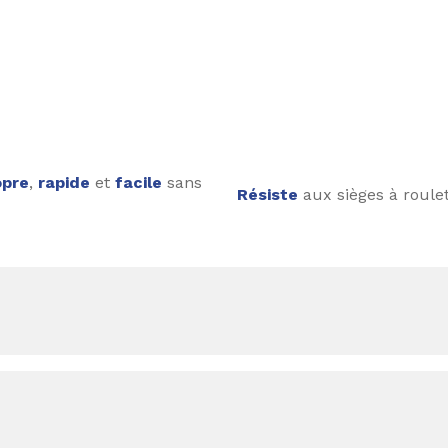
opre
,
rapide
et
facile
sans
Résiste
aux sièges à roulet