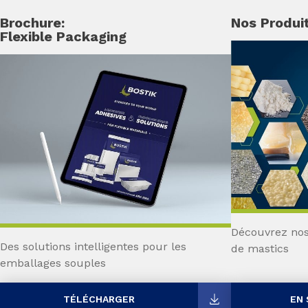
Brochure:
Nos Produi
Flexible Packaging
Découvrez nos 
Des solutions intelligentes pour les
de mastics
emballages souples
TÉLÉCHARGER
EN 