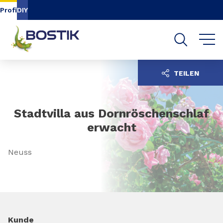
Inhalt
Navigation
Suche
Profi
DIY
TEILEN
Stadtvilla aus Dornröschenschlaf
erwacht
Neuss
Kunde