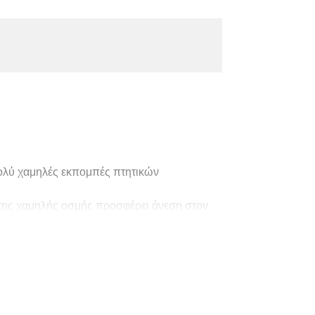
πολύ χαμηλές εκπομπές πτητικών
 της χαμηλής οσμής προσφέρει άνεση στον
λο για εφαρμογή σε οικιακούς χώρους
τας
Δάπεδα από φυσικές ίνες