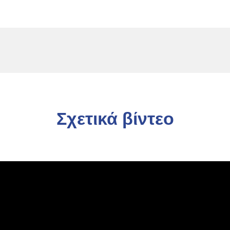
έντου)
Χρόνος βατότητας: 12 ώρες
Σχετικά βίντεο