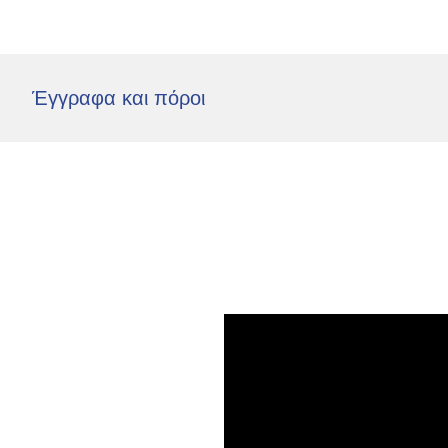
Σε υποστρώματα σκυροδέματος
Σε τσιμεντοκονίες (άμμου/τσιμ
ΧΑΡΑΚΤΗΡΙΣΤΙΚΑ ΠΡΟΪΟΝΤΟΣ
Χρόνος αναμονής: 10-15 λεπτά
Ανοιχτός χρόνος: 45-50 λεπτά
2
Χρόνος ωρίμανσης: 24-48 ώρες
Κατανάλωση: 250-400 gr/m
Έγγραφα και πόροι