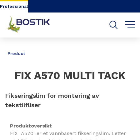
Go to content
Go to navigation
Go to search
Professional
DELE
Product
FIX A570 MULTI TACK
Fikseringslim for montering av
tekstilfliser
Produktoversikt
FIX A570 er et vannbasert fikseringslim. Letter