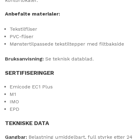
kontorlokaler.
Anbefalte materialer:
Tekstilfliser
PVC-fliser
Mønstertilpassede tekstiltepper med filtbakside
Bruksanvisning:
Se teknisk datablad.
SERTIFISERINGER
Emicode EC1 Plus
M1
IMO
EPD
TEKNISKE DATA
Gangbar:
Belastning umiddelbart, full styrke etter 24