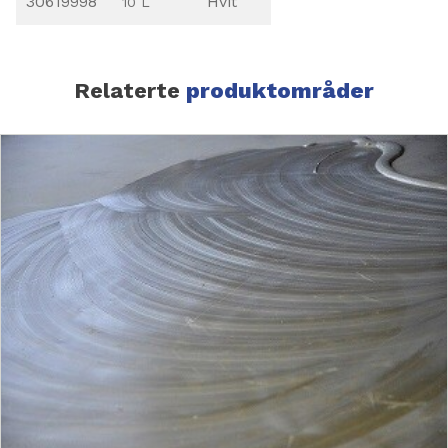
30619998
Hvit
10 L
Relaterte
produktområder