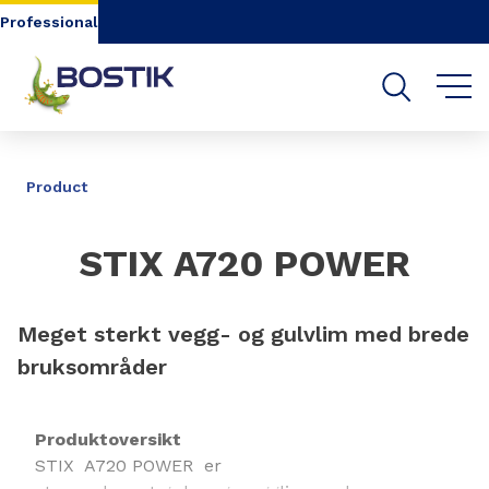
Go to content
Go to navigation
Go to search
Professional
DELE
Product
STIX A720 POWER
Meget sterkt vegg- og gulvlim med brede
bruksområder
Produktoversikt
STIX A720 POWER er