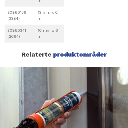
m
30860156
13 mm x 6
(3384)
m
30860341
10 mm x 6
(2664)
m
Relaterte
produktområder