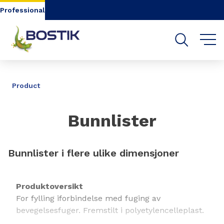
Go to content
Go to navigation
Go to search
Professional
DELE
Product
Bunnlister
Bunnlister i flere ulike dimensjoner
Produktoversikt
For fylling iforbindelse med fuging av
bevegelsesfuger. Fremstilt i polyetylencelleplast.