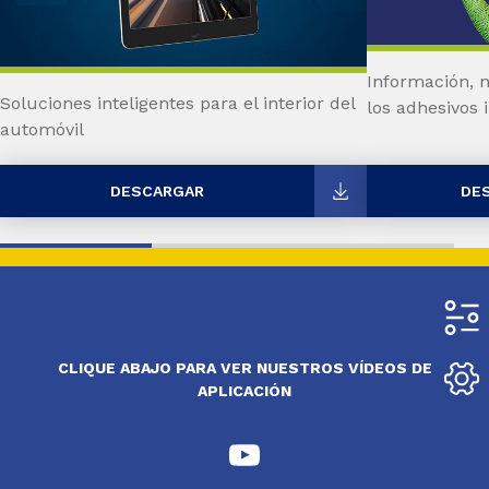
Información, n
Soluciones inteligentes para el interior del
los adhesivos 
automóvil
DESCARGAR
DE
CLIQUE ABAJO PARA VER NUESTROS VÍDEOS DE
APLICACIÓN