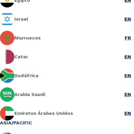
Egipto
EN
Israel
EN
Marruecos
FR
Catar
EN
Sudáfrica
EN
Arabia Saudí
EN
Emiratos Árabes Unidos
EN
ASIA/PACIFIC