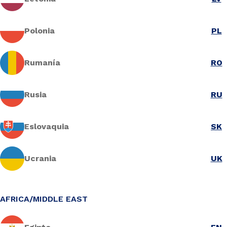
Polonia
PL
Rumanía
RO
Rusia
RU
Eslovaquia
SK
Ucrania
UK
AFRICA/MIDDLE EAST