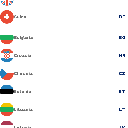
Suiza
DE
Bulgaria
BG
Croacia
HR
Chequia
CZ
Estonia
ET
Lituania
LT
Letonia
LV