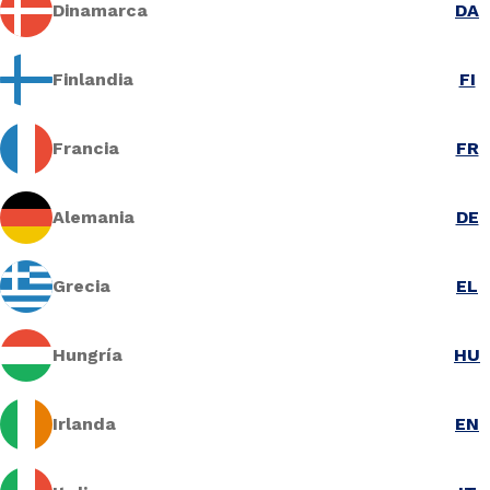
Dinamarca
DA
Finlandia
FI
Francia
FR
Alemania
DE
Grecia
EL
Hungría
HU
Irlanda
EN