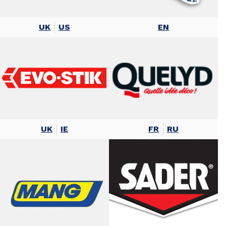
UK
US
EN
UK
IE
FR
RU