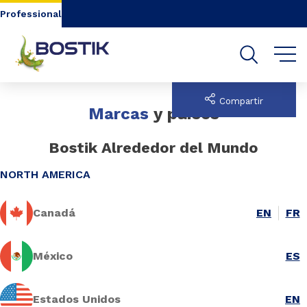
Go to content
Go to navigation
Go to search
Professional
Compartir
Marcas
y países
Bostik Alrededor del Mundo
NORTH AMERICA
Canadá
EN
FR
México
ES
Estados Unidos
EN