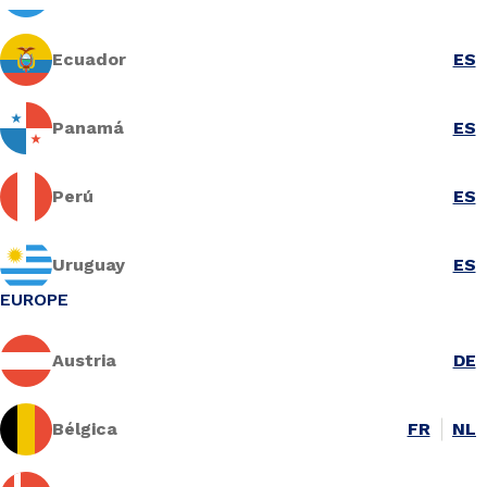
Ecuador
ES
Panamá
ES
Perú
ES
Uruguay
ES
EUROPE
Austria
DE
Bélgica
FR
NL