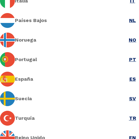
Italia
IT
Países Bajos
NL
Noruega
NO
Portugal
PT
España
ES
Suecia
SV
Turquía
TR
Reino Unido
EN