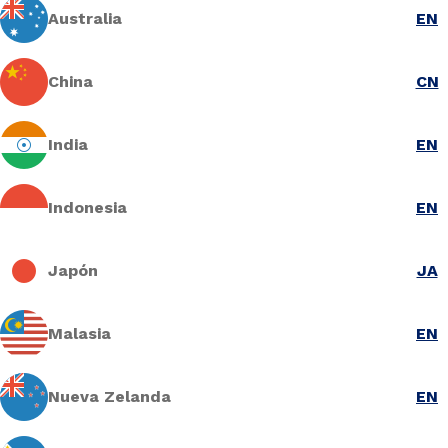
Australia
EN
China
CN
India
EN
Indonesia
EN
Japón
JA
Malasia
EN
Nueva Zelanda
EN