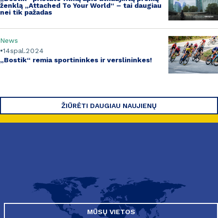
ženklą „Attached To Your World“ – tai daugiau
nei tik pažadas
News
14
spal.
2024
„Bostik“ remia sportininkes ir verslininkes!
ŽIŪRĖTI DAUGIAU NAUJIENŲ
MŪSŲ VIETOS