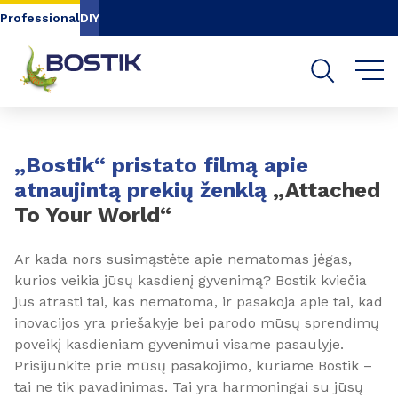
Go to content
Go to navigation
Go to search
Professional
DIY
Slide 1 of 3
„Bostik“ pristato filmą apie
atnaujintą prekių ženklą
„Attached
To Your World“
Ar kada nors susimąstėte apie nematomas jėgas,
kurios veikia jūsų kasdienį gyvenimą? Bostik kviečia
jus atrasti tai, kas nematoma, ir pasakoja apie tai, kad
inovacijos yra priešakyje bei parodo mūsų sprendimų
poveikį kasdieniam gyvenimui visame pasaulyje.
Prisijunkite prie mūsų pasakojimo, kuriame Bostik –
tai ne tik pavadinimas. Tai yra harmoningai su jūsų