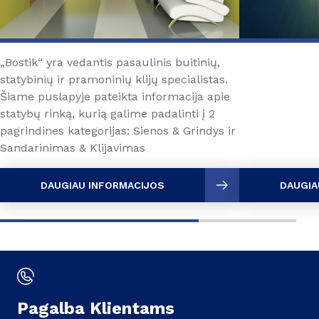
„Bostik“ yra vedantis pasaulinis buitinių,
statybinių ir pramoninių klijų specialistas.
Šiame puslapyje pateikta informacija apie
statybų rinką, kurią galime padalinti į 2
pagrindines kategorijas: Sienos & Grindys ir
Sandarinimas & Klijavimas
DAUGIAU INFORMACIJOS
DAUGIA
Pagalba
Klientams