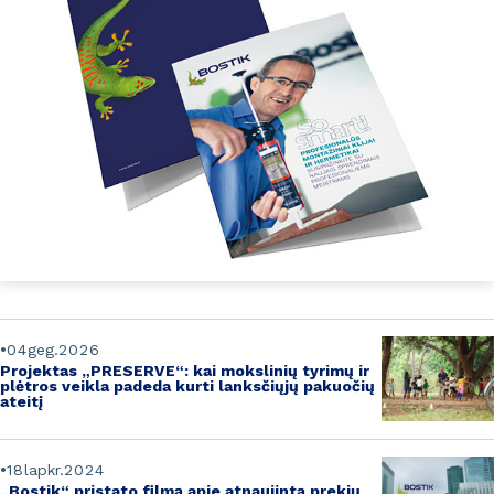
04
geg.
2026
Projektas „PRESERVE“:
kai mokslinių tyrimų ir
plėtros veikla padeda kurti lanksčiųjų pakuočių
ateitį
18
lapkr.
2024
„Bostik“ pristato filmą apie atnaujintą prekių