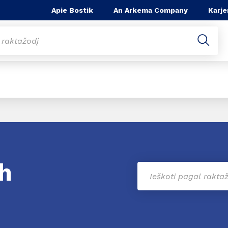
Apie Bostik
An Arkema Company
Karje
h