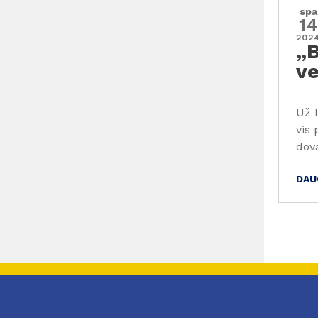
spa
14
202
„B
ve
Už 
vis
dov
DAU
Pag