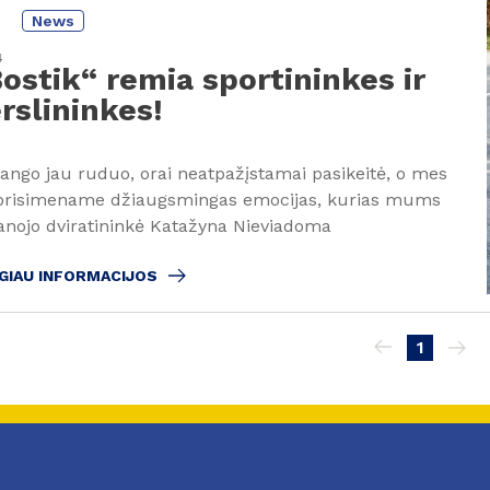
News
4
ostik“ remia sportininkes ir
rslininkes!
lango jau ruduo, orai neatpažįstamai pasikeitė, o mes
 prisimename džiaugsmingas emocijas, kurias mums
anojo dviratininkė Katažyna Nieviadoma
GIAU INFORMACIJOS
ination
1