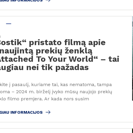
GIAU INFORMACIJOS
4
ostik“ pristato filmą apie
naujintą prekių ženklą
ttached To Your World“ – tai
ugiau nei tik pažadas
kite į pasaulį, kuriame tai, kas nematoma, tampa
oma – 2024 m. birželį įvyko mūsų naujojo prekių
klo filmo premjera. Ar kada nors susim
GIAU INFORMACIJOS