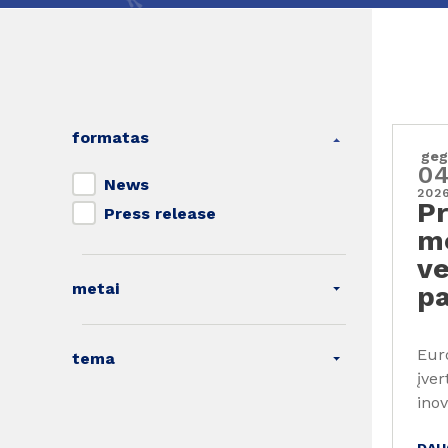
formatas
geg
0
News
202
Pr
Press release
mo
ve
metai
pa
Eur
tema
įve
inov