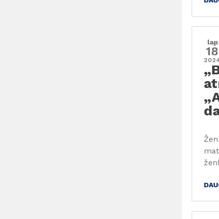
DAU
lap
18
202
„B
at
„A
da
Žen
mat
žen
DAU