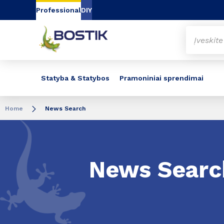
Go to content
Go to navigation
Go to search
Professional
DIY
Statyba & Statybos
Pramoniniai sprendimai
Home
News Search
News Searc