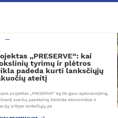
4
6
ojektas „PRESERVE“: kai
kslinių tyrimų ir plėtros
ikla padeda kurti lanksčiųjų
kuočių ateitį
opos projektas „PRESERVE“ ką tik gavo apdovanojimą,
rtinantį svarbų pasiekimą žiedinės ekonomikos ir
acijų srityse lanksčiųjų pa