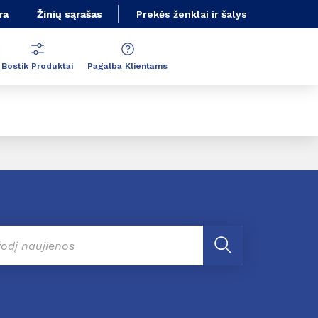
ra
Žinių sąrašas
Prekės ženklai ir šalys
Bostik Produktai
Pagalba Klientams