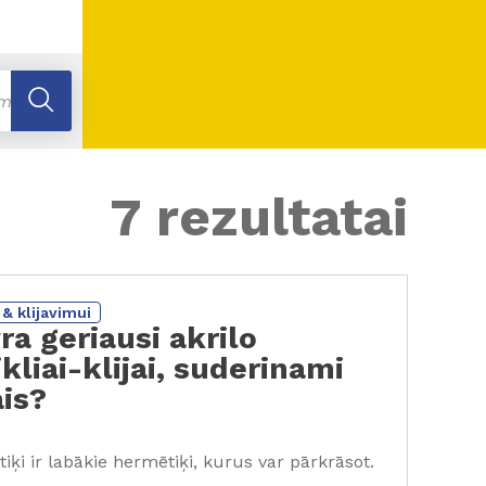
7 rezultatai
& klijavimui
ra geriausi akrilo
kliai-klijai, suderinami
ais?
iķi ir labākie hermētiķi, kurus var pārkrāsot.