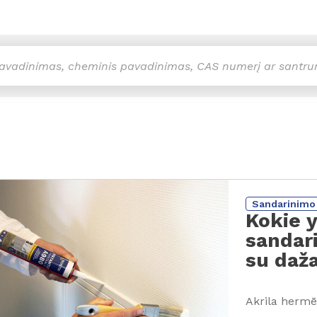
Sandarinimo 
Kokie y
sandari
su daž
Akrila hermēt