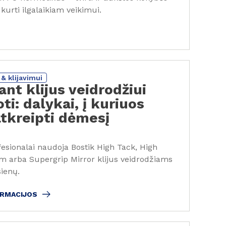
kurti ilgalaikiam veikimui.
& klijavimui
nt klijus veidrodžiui
i: dalykai, į kuriuos
atkreipti dėmesį
fesionalai naudoja Bostik High Tack, High
 arba Supergrip Mirror klijus veidrodžiams
sienų.
ORMACIJOS