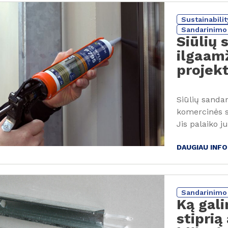
Sustainabilit
Sandarinimo 
Siūlių 
ilgaamž
projek
Siūlių sandar
komercinės s
Jis palaiko 
DAUGIAU INF
Sandarinimo 
Ką gali
stiprią