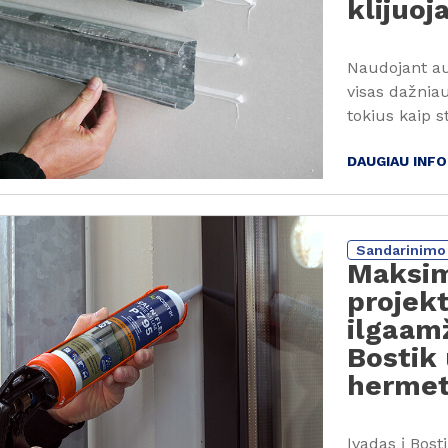
klijuo
Naudojant auk
visas dažnia
tokius kaip s
DAUGIAU INF
Sandarinimo 
Maksim
projek
ilgaam
Bostik 
hermet
Įvadas į Bost