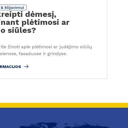
& klijavimui
kreipti dėmesį,
nant plėtimosi ar
o siūles?
rite žinoti apie plėtimosi ar judėjimo siūlių
sienose, fasaduose ir grindyse.
ORMACIJOS