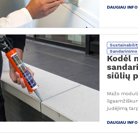
DAUGIAU INF
Sustainabilit
Sandarinimo 
Kodėl 
sandari
siūlių 
Mažo modulio 
ilgaamžiškumą
judėjimą tar
DAUGIAU INF