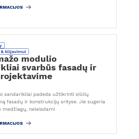
ORMACIJOS
y
& klijavimui
mažo modulio
kliai svarbūs fasadų ir
projektavime
sandarikliai padeda užtikrinti siūlių
 fasadų ir konstrukcijų srityse. Jie sugeria
p medžiagų, neleisdami
ORMACIJOS