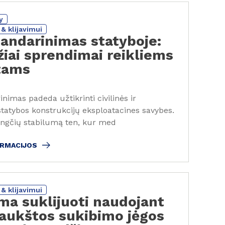
y
& klijavimui
sandarinimas statyboje:
iai sprendimai reikliems
tams
inimas padeda užtikrinti civilinės ir
tatybos konstrukcijų eksploatacines savybes.
jungčių stabilumą ten, kur med
ORMACIJOS
& klijavimui
ma suklijuoti naudojant
 aukštos sukibimo jėgos