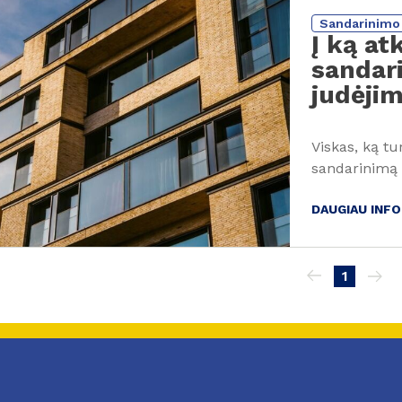
Sandarinimo 
Į ką at
sandari
judėjim
Viskas, ką tu
sandarinimą 
DAUGIAU INF
ination
1