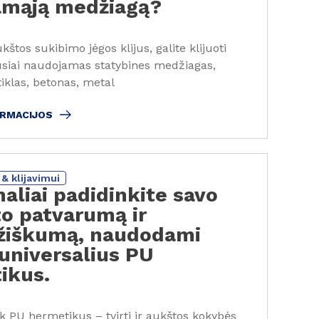
jamąją medžiagą?
štos sukibimo jėgos klijus, galite klijuoti
usiai naudojamas statybines medžiagas,
tiklas, betonas, metal
ORMACIJOS
& klijavimui
aliai padidinkite savo
to patvarumą ir
žiškumą, naudodami
universalius PU
ikus.
ik PU hermetikus – tvirti ir aukštos kokybės