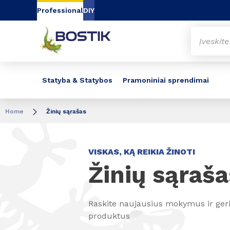
Go to content
Go to navigation
Go to search
Professional
DIY
Statyba & Statybos
Pramoniniai sprendimai
Home
Žinių sąrašas
VISKAS, KĄ REIKIA ŽINOTI
Žinių sąraša
Raskite naujausius mokymus ir geri
produktus