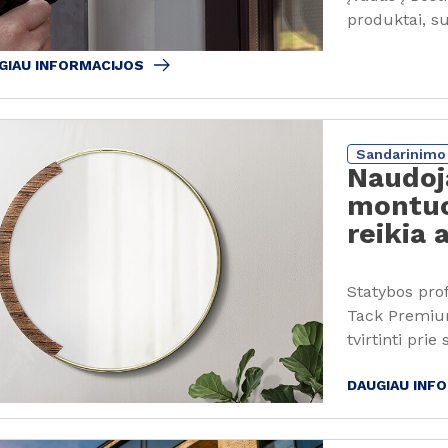
produktai, su
GIAU INFORMACIJOS
Sandarinimo 
Naudoja
montuot
reikia 
Statybos pro
Tack Premium
tvirtinti prie 
DAUGIAU INF