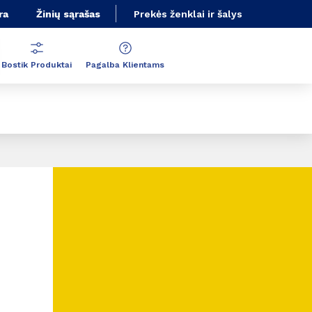
ra
Žinių sąrašas
Prekės ženklai ir šalys
Bostik Produktai
Pagalba Klientams