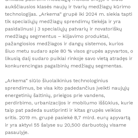
aukščiausios klasės naujų ir tvarių medžiagų kūrimo
technologijas. „Arkema“ grupė iki 2024 m. siekia tapti
tik specialiųjų medžiagų sprendimų tiekėja ir yra
pasidalinusi į 3 specialiųjų patvarių ir novatoriškų
medžiagų segmentus – klijavimo produktai,
pažangiosios medžiagos ir dangų sistemos, kurios
šiuo metu sudaro apie 80 % visos grupės apyvartos, o
likusią dalį sudaro puikiai rinkoje savo vietą atradęs ir
konkurencingas pagalbinių medžiagų segmentas.
„Arkema“ siūlo šiuolaikinius technologinius
sprendimus, be visa kito padedančius įveikti naujųjų
energetinių šaltinių, prieigos prie vandens,
perdirbimo, urbanizacijos ir mobilumo iššūkius, kurie
taip pat padeda sustiprinti ir kitas grupės veiklos
sritis. 2019 m. grupė pasiekė 8,7 mlrd. eurų apyvartą
ir yra aktyvi 55 šalyse su 20,500 darbuotojų visame
pasaulyje.