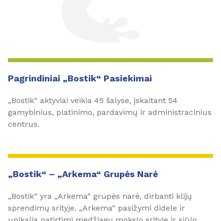
Pagrindiniai „Bostik“ Pasiekimai
„Bostik“ aktyviai veikia 45 šalyse, įskaitant 54
gamybinius, platinimo, pardavimų ir administracinius
centrus.
„Bostik“ – „Arkema“ Grupės Narė
„Bostik“ yra „Arkema“ grupės narė, dirbanti klijų
sprendimų srityje. „Arkema“ pasižymi didele ir
unikalia patirtimi medžiagų mokslo srityje ir siūlo