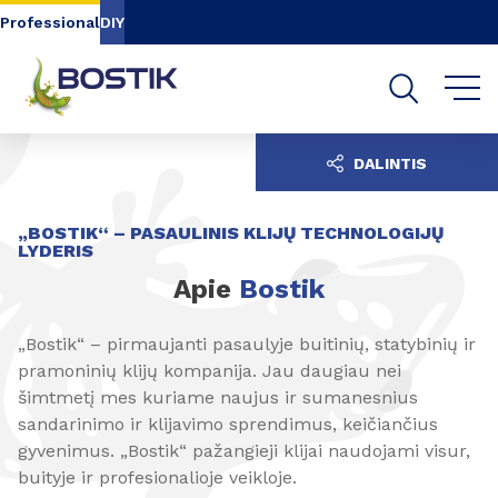
Go to content
Go to navigation
Go to search
Professional
DIY
DALINTIS
„BOSTIK“ – PASAULINIS KLIJŲ TECHNOLOGIJŲ
LYDERIS
Apie
Bostik
„Bostik“ – pirmaujanti pasaulyje buitinių, statybinių ir
pramoninių klijų kompanija. Jau daugiau nei
šimtmetį mes kuriame naujus ir sumanesnius
sandarinimo ir klijavimo sprendimus, keičiančius
gyvenimus. „Bostik“ pažangieji klijai naudojami visur,
buityje ir profesionalioje veikloje.