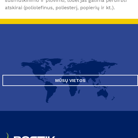
susmulkinimo ir plovimo, todėl jas galima perdirbti
atskirai (poliolefinus, poliesterį, popierių ir kt.).
MŪSŲ VIETOS