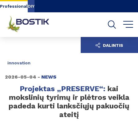
Go to content
Go to navigation
Go to search
Professional
DIY
DALINTIS
innovation
2026-05-04 -
NEWS
Projektas „PRESERVE“:
kai
mokslinių tyrimų ir plėtros veikla
padeda kurti lanksčiųjų pakuočių
ateitį