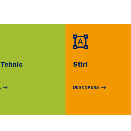
 Tehnic
Stiri
A
DESCOPERA