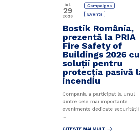
iul.
Campaigns
29
Events
2026
Bostik România,
prezentă la PRIA
Fire Safety of
Buildings 2026 cu
soluții pentru
protecția pasivă l
incendiu
Compania a participat la unul
dintre cele mai importante
evenimente dedicate securității 
...
CITESTE MAI MULT