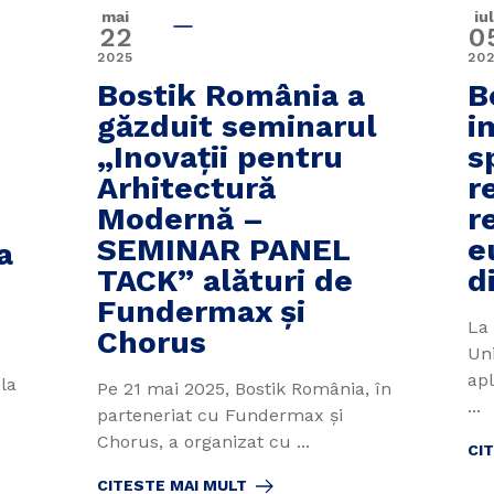
mai
iul
22
0
2025
20
Bostik România a
B
găzduit seminarul
i
„Inovații pentru
sp
Arhitectură
r
Modernă –
r
SEMINAR PANEL
e
a
TACK” alături de
d
Fundermax și
La
Chorus
Un
ap
la
Pe 21 mai 2025, Bostik România, în
...
parteneriat cu Fundermax și
Chorus, a organizat cu ...
CI
CITESTE MAI MULT