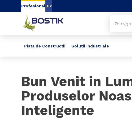
Go to content
Go to navigation
Go to search
Profesional
DIY
Piata de Constructii
Soluții industriale
Slide 1 of 2
Bun Venit in Lu
Produselor Noas
Inteligente