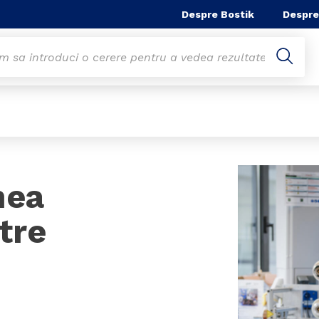
Despre Bostik
Despre
mea
tre