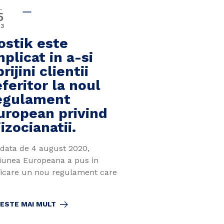
.
5
23
ostik este
mplicat in a-si
rijini clientii
eferitor la noul
egulament
uropean privind
iizocianatii.
 data de 4 august 2020,
iunea Europeana a pus in
licare un nou regulament care
TESTE MAI MULT