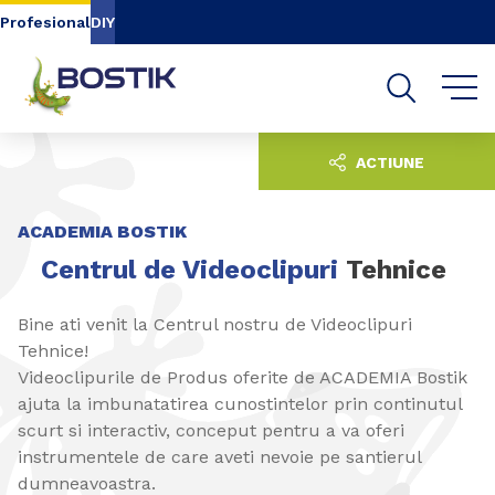
Go to content
Go to navigation
Go to search
Profesional
DIY
ACTIUNE
ACADEMIA BOSTIK
Centrul de Videoclipuri
Tehnice
Bine ati venit la Centrul nostru de Videoclipuri
Tehnice!
Videoclipurile de Produs oferite de ACADEMIA Bostik
ajuta la imbunatatirea cunostintelor prin continutul
scurt si interactiv, conceput pentru a va oferi
instrumentele de care aveti nevoie pe santierul
dumneavoastra.