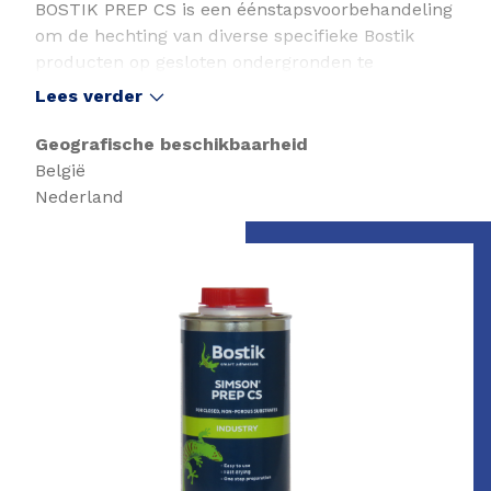
BOSTIK PREP CS is een éénstapsvoorbehandeling
om de hechting van diverse specifieke Bostik
producten op gesloten ondergronden te
verbeteren.
Lees verder
Certificering
Geografische beschikbaarheid
Onderdeel van het CE gemarkeerde lijmsysteem
België
voor Rockpanel-verlijming.
Nederland
Slide 1 of 1