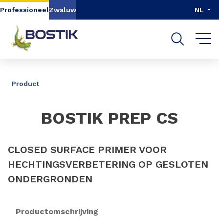
Go to content
Go to navigation
Go to search
Professioneel
Zwaluw
NL
DELEN
Product
BOSTIK PREP CS
CLOSED SURFACE PRIMER VOOR
HECHTINGSVERBETERING OP GESLOTEN
ONDERGRONDEN
Productomschrijving