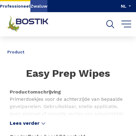
Go to content
Go to navigation
Go to search
Professioneel
Zwaluw
NL
DELEN
Product
Easy Prep Wipes
Productomschrijving
Primerdoekjes voor de achterzijde van bepaalde
gevelpanelen. Gebruiksklaar, snelle applicatie,
geen geknoei of onnodig verlies van oplosmiddel.
Lees verder