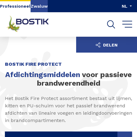
Go to content
Go to navigation
Go to search
Professioneel
Zwaluw
NL
DELEN
BOSTIK FIRE PROTECT
Afdichtingsmiddelen
voor passieve
brandwerendheid
Het Bostik Fire Protect assortiment bestaat uit lijmen,
kitten en PU-schuim voor het passief brandwerend
afdichten van lineaire voegen en leidingdoorvoeringen
in brandcompartimenten.