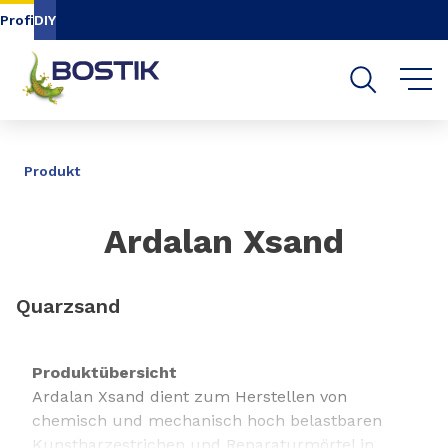
Inhalt
Navigation
Suche
Profi
DIY
TEILEN
Produkt
Ardalan Xsand
Quarzsand
Produktübersicht
Ardalan Xsand dient zum Herstellen von
chemisch und mechanisch hoch belastbaren
Kunstharzestrichen und Reparaturmörtel in