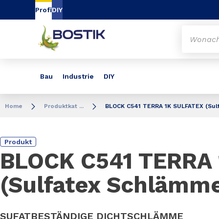
Inhalt
Navigation
Suche
Profi
DIY
Bau
Industrie
DIY
Home
Produktkat ...
BLOCK C541 TERRA 1K SULFATEX (Sul
Produkt
BLOCK C541 TERRA
(Sulfatex Schlämme
SUFATBESTÄNDIGE DICHTSCHLÄMME