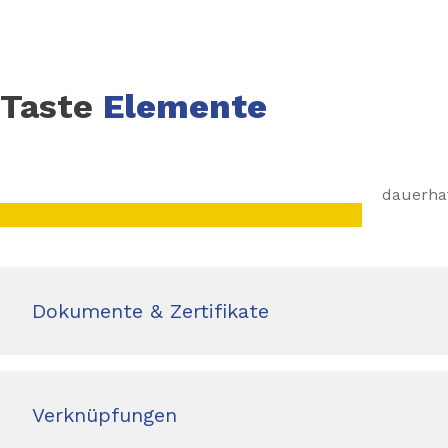
BLOCK C541 TERRA 1K SULFATEX zur dauerhaften Abdich
drückendes Wasser (z.B. Grundwasser), auch bei extreme
Sie eignet sich für alle tragfähigen und mineralischen Un
Bauwerke wie Keller, Tiefgaragen, Betonelemente, Schw
Taste
Elemente
Trinkwasserbehälter. Sie ist enorm haftfähig, früh belas
Ausblühungen. Auch Streifenabdichtungen zwischen Kel
Mauerwerk sind möglich. BLOCK C541 TERRA 1K SULFATE
Seite aufgetragen werden. Sie schützt auch vor stark sul
dauerha
Gewässern.
Verbrauch
Gegen Erdfeuchtigkeit 2 kg/m² (Trockenfilmstärke ca. 1
kg/m² (Trockenfilmstärke ca. 2,4 mm).
Dokumente & Zertifikate
Lieferform
Art. Nr.: 30621630 25-kg-Sack, grau
Verknüpfungen
Giscode
Giscode ZP1