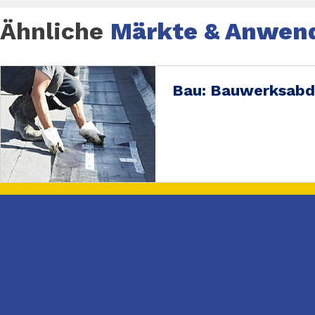
Ähnliche
Märkte & Anwen
Komplett-Informationen entnehmen Sie bitte dem Tec
Bau: Bauwerksabd