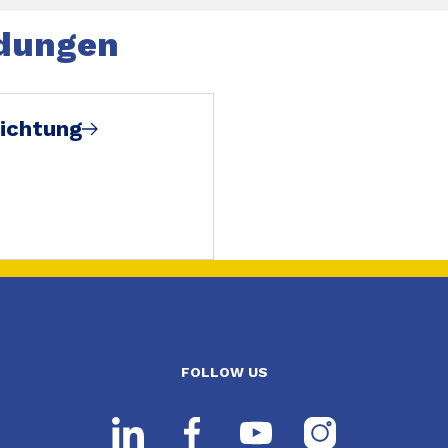
dungen
hnischen Merkblatt.
ichtung
FOLLOW US