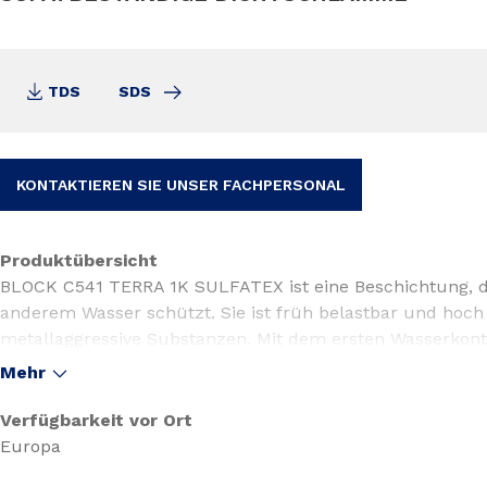
TDS
SDS
KONTAKTIEREN SIE UNSER FACHPERSONAL
Produktübersicht
BLOCK C541 TERRA 1K SULFATEX ist eine Beschichtung, d
anderem Wasser schützt. Sie ist früh belastbar und hoch 
metallaggressive Substanzen. Mit dem ersten Wasserkon
wasserdicht. Die Reaktionsprodukte dringen in den Unter
Mehr
verstopfen die Kapillaren. Nach der Aushärtung ist die 
Meerwasserbeständig.
Verfügbarkeit vor Ort
Europa
ANWENDUNGSBEREICHE