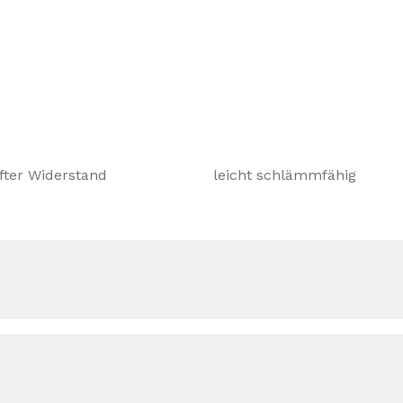
tung gegen Feuchtigkeit und
r Sulfatbelastung des Untergrundes.
tergründe, z. B. für erdüberdeckte
immbäder oder auch
tbar und verhindert zudem
lersohle und aufgehendem
X muss auf der wasserzugekehrten
fathaltigen und betonaggressiven
fter Widerstand
leicht schlämmfähig
,2 mm) gegen drückendes Wasser: 4