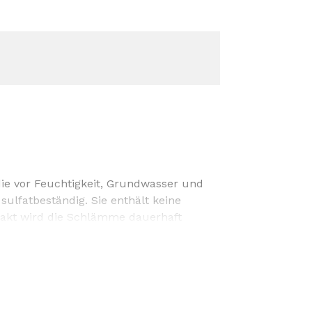
ie vor Feuchtigkeit, Grundwasser und
sulfatbeständig. Sie enthält keine
takt wird die Schlämme dauerhaft
grund ein und verfällen bzw.
Beschichtung frostunempfindlich und