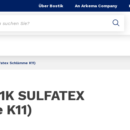
Über Bostik
An Arkema Company
fatex Schlämme K11)
Slide 1 of 1
 1K SULFATEX
 K11)