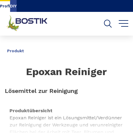
Inhalt
Navigation
Suche
Profi
DIY
TEILEN
Produkt
Epoxan Reiniger
Lösemittel zur Reinigung
Produktübersicht
Epoxan Reiniger ist ein Lösungsmittel/Verdünner
zur Reinigung der Werkzeuge und verunreinigter
Flächen bei der Arbeit mit Teer, Bitumen und