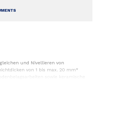
UMENTS
leichen und Nivellieren von
hichtdicken von 1 bis max. 20 mm*
Bodenbelagsarbeiten sowie keramische
 Trockenestrichkonstruktionen und
 5 mm einzuhalten. Bei eventuell
 Produkte auf Calciumsulfatbasis
k zu halten.