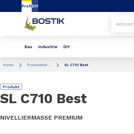
Inhalt
Navigation
Suche
Profi
DIY
Bau
Industrie
DIY
Home
Produktkat ...
SL C710 Best
Produkt
SL C710 Best
NIVELLIERMASSE PREMIUM