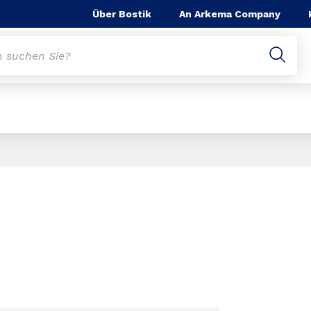
Über Bostik
An Arkema Company
Slide 1 of 1