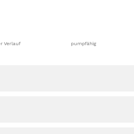
r Verlauf
pumpfähig
nischen Merkblatt.