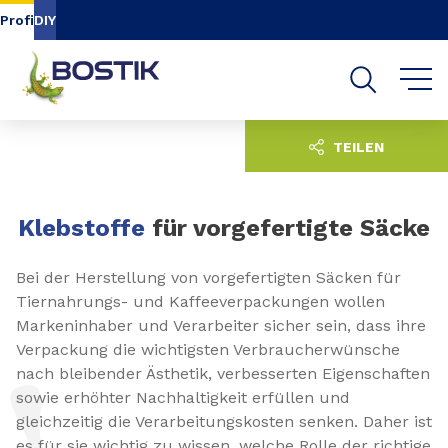
Inhalt
Navigation
Suche
Profi
DIY
TEILEN
Klebstoffe
für vorgefertigte Säcke
Bei der Herstellung von vorgefertigten Säcken für
Tiernahrungs- und Kaffeeverpackungen wollen
Markeninhaber und Verarbeiter sicher sein, dass ihre
Verpackung die wichtigsten Verbraucherwünsche
nach bleibender Ästhetik, verbesserten Eigenschaften
sowie erhöhter Nachhaltigkeit erfüllen und
gleichzeitig die Verarbeitungskosten senken. Daher ist
es für sie wichtig zu wissen, welche Rolle der richtige