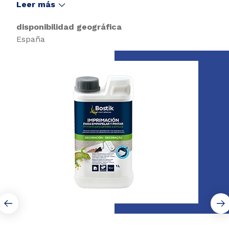
hormigón...) o poco poroso (restos de pintura,
Leer más
melaminas, estratificados, metal...).
disponibilidad geográfica
España