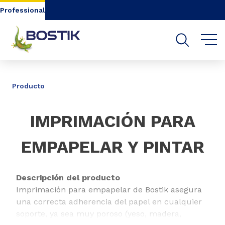
Go to content
Go to navigation
Go to search
Professional
COMPARTIR
Producto
IMPRIMACIÓN PARA
EMPAPELAR Y PINTAR
Descripción del producto
Imprimación para empapelar de Bostik asegura
una correcta adherencia del papel en cualquier
soporte, ya sea muy poroso (yeso, madera,