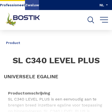
Go to content
Go to navigation
Go to search
Professioneel
Zwaluw
NL
DELEN
Product
SL C340 LEVEL PLUS
UNIVERSELE EGALINE
Productomschrijving
SL C340 LEVEL PLUS is een eenvoudig aan te
brengen breed inzetbare egaline voor toepassing
op binnenvloeren. SL C340 LEVEL PLUS is