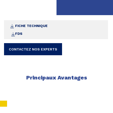
Conditionnements
COLLE PARQUET POSE FLOTTANTE - Biberon
plastique 500 g - 30605354
FICHE TECHNIQUE
FDS
CONTACTEZ NOS EXPERTS
Principaux Avantages