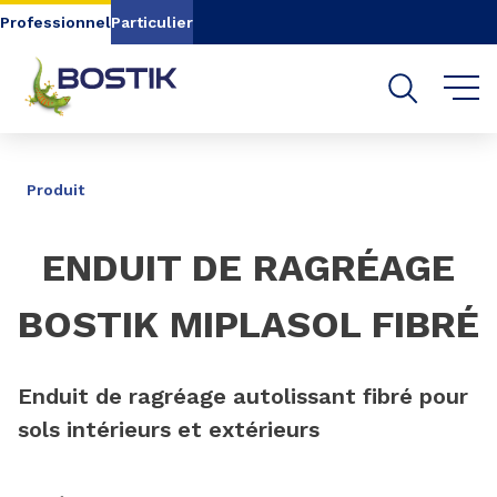
Aller au contenu
Aller au menu
Professionnel
Particulier
Aller à la recherche
PARTAGER
Produit
ENDUIT DE RAGRÉAGE
BOSTIK MIPLASOL FIBRÉ
Enduit de ragréage autolissant fibré pour
sols intérieurs et extérieurs