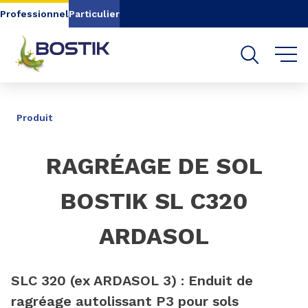
Aller au contenu
Aller au menu
Professionnel
Particulier
Aller à la recherche
PARTAGER
Produit
RAGRÉAGE DE SOL
BOSTIK SL C320
ARDASOL
SLC 320 (ex ARDASOL 3) : Enduit de
ragréage autolissant P3 pour sols