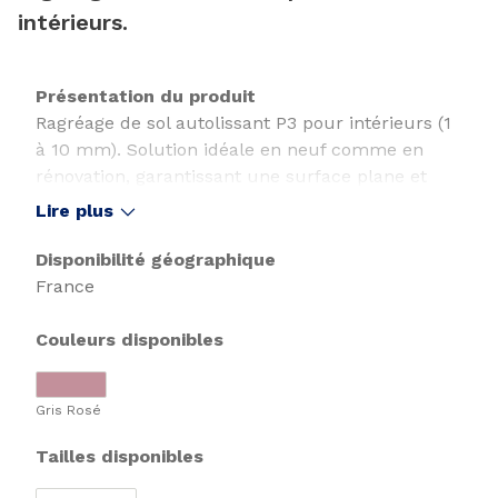
intérieurs.
Présentation du produit
Ragréage de sol autolissant P3 pour intérieurs (1
à 10 mm). Solution idéale en neuf comme en
rénovation, garantissant une surface plane et
robuste dès 3 mm d'épaisseur. Qualité
Lire plus
professionnelle certifiée.
Disponibilité géographique
France
Couleurs disponibles
Gris Rosé
Tailles disponibles