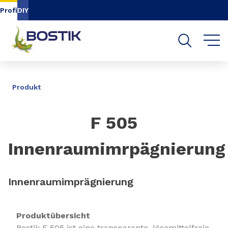
Inhalt
Navigation
Suche
Profi
DIY
TEILEN
Produkt
F 505
Innenraumimrpägnierung
Innenraumimprägnierung
Produktübersicht
Bostik F 505 ist eine transparente, lösemittelfreie