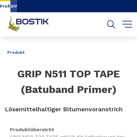
Inhalt
Navigation
Suche
Profi
DIY
TEILEN
Produkt
GRIP N511 TOP TAPE
(Batuband Primer)
Lösemittelhaltiger Bitumenvoranstrich
Produktübersicht
GRIP N511 TOP TAPE erfüllt die Anforderung der