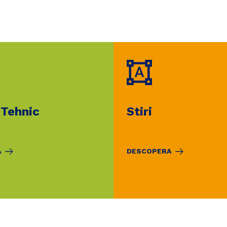
 Tehnic
Stiri
A
DESCOPERA