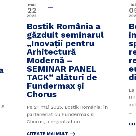
mai
iul
22
0
2025
20
Bostik România a
B
găzduit seminarul
i
„Inovații pentru
sp
Arhitectură
r
Modernă –
r
SEMINAR PANEL
e
a
TACK” alături de
d
Fundermax și
La
Chorus
Un
ap
la
Pe 21 mai 2025, Bostik România, în
...
parteneriat cu Fundermax și
Chorus, a organizat cu ...
CI
CITESTE MAI MULT