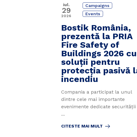
iul.
Campaigns
29
Events
2026
Bostik România,
prezentă la PRIA
Fire Safety of
Buildings 2026 cu
soluții pentru
protecția pasivă l
incendiu
Compania a participat la unul
dintre cele mai importante
evenimente dedicate securității 
...
CITESTE MAI MULT