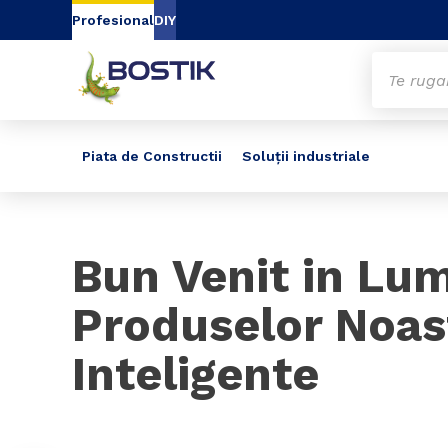
Go to content
Go to navigation
Go to search
Profesional
DIY
Piata de Constructii
Soluții industriale
Slide 1 of 2
Bun Venit in Lu
Produselor Noas
Inteligente