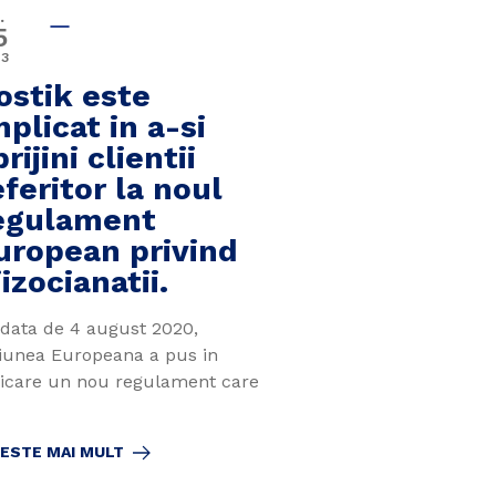
.
5
23
ostik este
mplicat in a-si
rijini clientii
eferitor la noul
egulament
uropean privind
iizocianatii.
 data de 4 august 2020,
iunea Europeana a pus in
licare un nou regulament care
TESTE MAI MULT