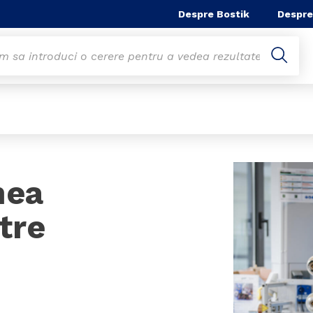
Despre Bostik
Despre
mea
tre