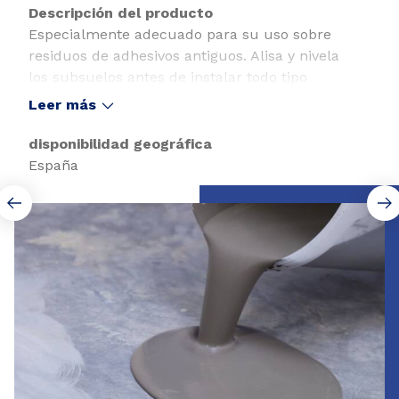
Descripción del producto
Especialmente adecuado para su uso sobre
residuos de adhesivos antiguos. Alisa y nivela
los subsuelos antes de instalar todo tipo
de revestimientos.
Leer más
disponibilidad geográfica
España
Slide 1 of 2