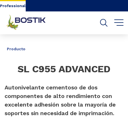
Go to content
Go to navigation
Go to search
Professional
COMPARTIR
Producto
SL C955 ADVANCED
Autonivelante cementoso de dos
componentes de alto rendimiento con
excelente adhesión sobre la mayoría de
soportes sin necesidad de imprimación.