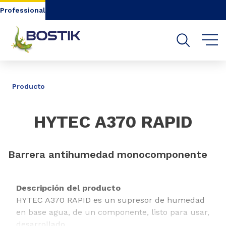
Go to content
Go to navigation
Go to search
Professional
COMPARTIR
Producto
HYTEC A370 RAPID
Barrera antihumedad monocomponente
Descripción del producto
HYTEC A370 RAPID es un supresor de humedad
en base agua, de un componente, listo para usar,
desarrollado