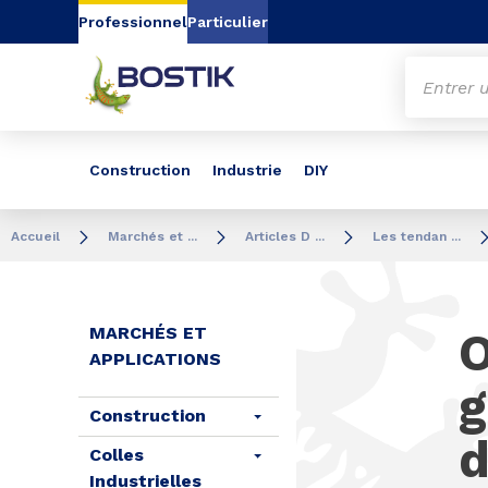
Aller au contenu
Aller au menu
Aller à la recherc
Professionnel
Particulier
Construction
Industrie
DIY
Accueil
Marchés et ...
Articles D ...
Les tendan ...
MARCHÉS ET
O
APPLICATIONS
g
Construction
d
Colles
Industrielles