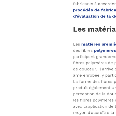
fabricants à accorde
procédés de fabrica
d’évaluation de la 
Les matéri
Les
matières premiè
des fibres
polymères
participent grandemen
fibres polymères de 
de douceur. Il arrive
âme enrobée, y partic
La forme des fibres p
produit également un 
perception de la dou
les fibres polymères 
avec l’application de 
moyen d’accroître la 