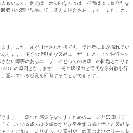
る人もいます。例えば、活動的な方々は、昼間はより目立たな
で吸収力の高い製品に切り替える場合もあります。また、カテ
ります。また、尿が排泄された後でも、使用者に肌が濡れてい
があります。多くの活動的な製品ユーザーにとっての快適性の
示さない障害のあるユーザーにとっての健康上の問題となりま
IAD）の原因となります。十分な吸収力と適切な尿分散を行
れ、濡れている感覚を回避することができます。
できます。「濡れた感覚をなくす」ためのニーズとほぼ同じ
で自立している成人は皮膚炎などが発生する前に汚れた製品を
することに加え、より柔らかい素材や、軟膏およびクリームを