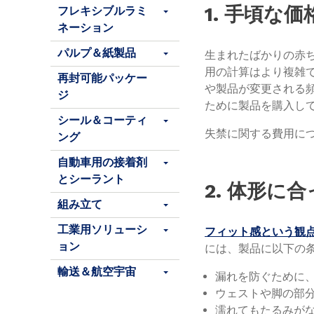
1. 手頃な
フレキシブルラミ
ネーション
パルプ＆紙製品
生まれたばかりの赤
用の計算はより複雑
再封可能パッケー
や製品が変更される
ジ
ために製品を購入し
シール＆コーティ
失禁に関する費用に
ング
自動車用の接着剤
とシーラント
2. 体形に
組み立て
工業用ソリューシ
フィット感という観
ョン
には、製品に以下の
輸送＆航空宇宙
漏れを防ぐために
ウェストや脚の部
濡れてもたるみが