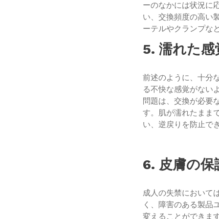
ーのなかには状況に
い、交換頻度の高い
ーテルやクランプな
5. 濡れた
前述のように、十分
る不快な感覚がない
問題は、交換が必要
す。肌が濡れたまま
い、逆戻りを防止で
6. 皮膚の保
成人の失禁において
く、障害のある製品
変えることができま