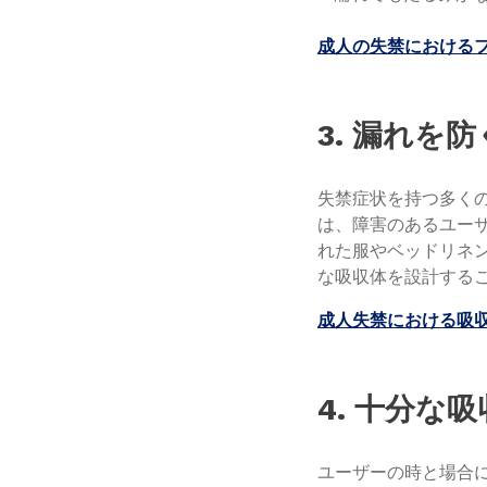
成人の失禁における
3. 漏れを
失禁症状を持つ多く
は、障害のあるユー
れた服やベッドリネ
な吸収体を設計する
成人失禁における吸
4. 十分な
ユーザーの時と場合