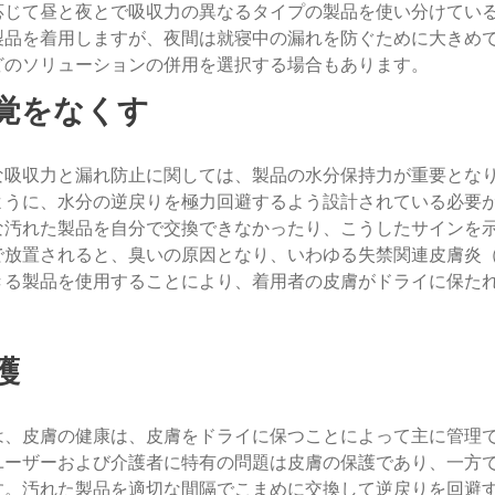
応じて昼と夜とで吸収力の異なるタイプの製品を使い分けてい
製品を着用しますが、夜間は就寝中の漏れを防ぐために大きめ
どのソリューションの併用を選択する場合もあります。
感覚をなくす
な吸収力と漏れ防止に関しては、製品の水分保持力が重要とな
ように、水分の逆戻りを極力回避するよう設計されている必要
な汚れた製品を自分で交換できなかったり、こうしたサインを
で放置されると、臭いの原因となり、いわゆる失禁関連皮膚炎（
きる製品を使用することにより、着用者の皮膚がドライに保た
護
は、皮膚の健康は、皮膚をドライに保つことによって主に管理
ユーザーおよび介護者に特有の問題は皮膚の保護であり、一方
す。汚れた製品を適切な間隔でこまめに交換して逆戻りを回避