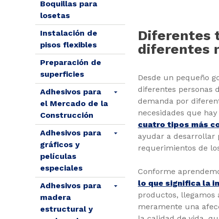
Boquillas para
losetas
Diferentes 
Instalación de
pisos flexibles
diferentes 
Preparación de
superficies
Desde un pequeño got
diferentes personas 
Adhesivos para
demanda por diferent
el Mercado de la
necesidades que hay
Construcción
cuatro tipos más c
Adhesivos para
ayudar a desarrollar
gráficos y
requerimientos de lo
películas
especiales
Conforme aprendemos
lo que significa la 
Adhesivos para
productos, llegamos a
madera
meramente una afecc
estructural y
la calidad de vida, 