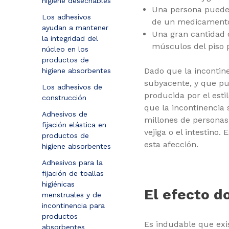
higiene desechables
Una persona puede 
Los adhesivos
de un medicamento 
ayudan a mantener
Una gran cantidad 
la integridad del
músculos del piso p
núcleo en los
productos de
Dado que la incontin
higiene absorbentes
subyacente, y que pu
Los adhesivos de
producida por el esti
construcción
que la incontinencia 
Adhesivos de
millones de personas 
fijación elástica en
vejiga o el intestino
productos de
esta afección.
higiene absorbentes
Adhesivos para la
fijación de toallas
higiénicas
El efecto d
menstruales y de
incontinencia para
productos
Es indudable que exi
absorbentes