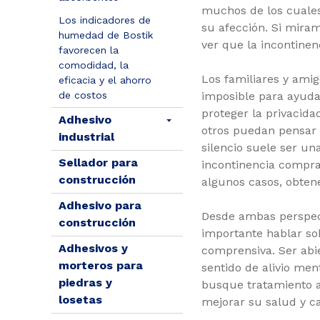
muchos de los cuale
Los indicadores de
su afección. Si mira
humedad de Bostik
ver que la incontine
favorecen la
comodidad, la
Los familiares y ami
eficacia y el ahorro
imposible para ayuda
de costos
proteger la privacid
Adhesivo
otros puedan pensar s
industrial
silencio suele ser un
Sellador para
incontinencia compra
construcción
algunos casos, obten
Adhesivo para
Desde ambas perspect
construcción
importante hablar so
Adhesivos y
comprensiva. Ser abi
morteros para
sentido de alivio me
piedras y
busque tratamiento a
losetas
mejorar su salud y ca