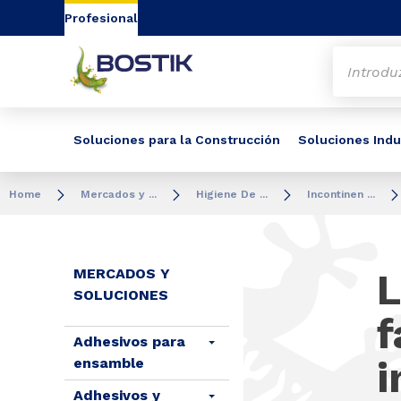
Go to content
Go to navigation
Go to search
Profesional
Soluciones para la Construcción
Soluciones Indu
Home
Mercados y ...
Higiene De ...
Incontinen ...
MERCADOS Y
L
SOLUCIONES
f
Adhesivos para
i
ensamble
Adhesivos y