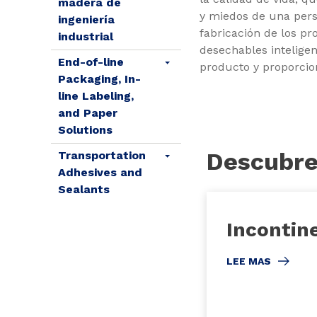
madera de
y miedos de una perso
ingeniería
fabricación de los p
industrial
desechables inteligen
End-of-line
producto y proporcion
Packaging, In-
line Labeling,
and Paper
Solutions
Descubre
Transportation
Adhesives and
Sealants
Incontin
LEE MAS