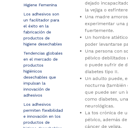
dejado incapacitad
Higiene Femenina
la vejiga o esfínter
Los adhesivos son
Una madre amorosa 
un facilitador para
experimentar una p
el éxito en la
fuertemente.
fabricación de
Un hombre atlétic
productos de
poder levantarse pa
higiene desechables
Una persona con so
Tendencias globales
pélvico debilitados
en el mercado de
o puede sufrir de d
productos
diabetes tipo II.
higiénicos
desechables que
Un adulto puede, e
impulsan la
nocturna (también 
innovación de
que puede ser un i
adhesivos
como diabetes, una 
Los adhesivos
neurológicas.
permiten flexibilidad
La tos crónica de 
e innovación en los
pélvico, además de 
productos de
cáncer de vejiga.