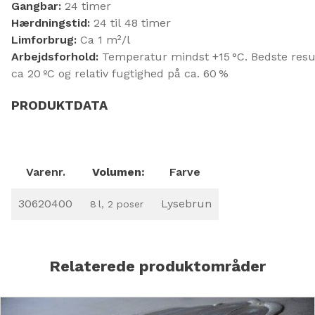
Gangbar:
24 timer
Hærdningstid:
24 til 48 timer
Limforbrug:
Ca 1 m²/l
Arbejdsforhold:
Temperatur mindst +15 °C. Bedste resu
ca 20 ºC og relativ fugtighed på ca. 60 %
PRODUKTDATA
Varenr.
Volumen:
Farve
30620400
Lysebrun
8 l, 2 poser
Relaterede produktområder