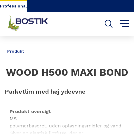
Go to content
Go to navigation
Go to search
Professional
DEL
Produkt
WOOD H500 MAXI BOND
Parketlim med høj ydeevne
Produkt oversigt
MS-
polymerbaseret, uden opløsningsmidler og vand.
Giver en elastisk limfuge, der er