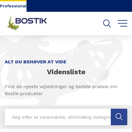
Go to content
Go to navigation
Go to search
Professional
ALT DU BEHØVER AT VIDE
Vidensliste
Find de nyeste vejledninger og bedste praksis om
Bostik-produkter