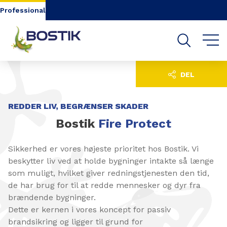
Go to content
Go to navigation
Go to search
Professional
DEL
REDDER LIV, BEGRÆNSER SKADER
Bostik
Fire Protect
Sikkerhed er vores højeste prioritet hos Bostik. Vi
beskytter liv ved at holde bygninger intakte så længe
som muligt, hvilket giver redningstjenesten den tid,
de har brug for til at redde mennesker og dyr fra
brændende bygninger.
Dette er kernen i vores koncept for passiv
brandsikring og ligger til grund for