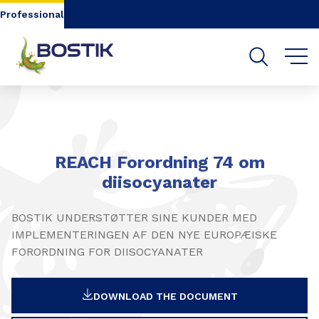
Go to content
Go to navigation
Go to search
Professional
REACH Forordning 74 om
diisocyanater
BOSTIK UNDERSTØTTER SINE KUNDER MED
IMPLEMENTERINGEN AF DEN NYE EUROPÆISKE
FORORDNING FOR DIISOCYANATER
DOWNLOAD THE DOCUMENT