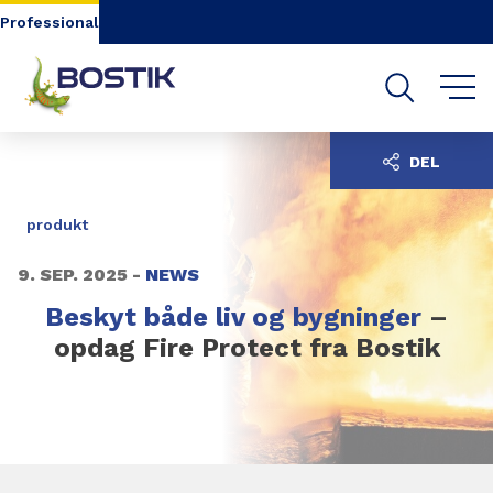
Go to content
Go to navigation
Go to search
Professional
DEL
produkt
9. SEP. 2025 -
NEWS
Beskyt både liv og bygninger
–
opdag Fire Protect fra Bostik